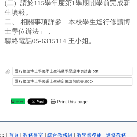
(
二) 請於115學年度第1學期開學前完成新
生填報。
二、 相關事項詳參「本校學生逕行修讀博
士學位辦法」，
聯絡電話05-6315114 王小姐。
逕行修讀博士學位學士生補繳學歷證件切結書.odt
逕行修讀博士學位碩士生確定修讀切結書.docx
Print this page
Share
:::
|
首頁
|
教務長室
|
綜合教務組
|
教學業務組
|
進修教務