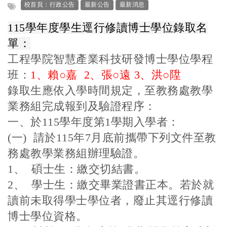
標籤：
校首頁：行政公告
最新公告
最新消息
115
學年度
學生逕行修讀博士學位錄取名
單：
工程學院智慧產業科技研發博士學位學程
班：
1
、賴○嘉 2、張○遠 3
、
洪○陞
錄取生應依入學時間規定，至教務處教學
業務組完成報到及驗證程序：
一、於115學年度第1學期入學者：
(
一) 請於115年7月底前攜帶下列文件至教
務處教學業務組辦理驗證。
1
、 碩士生：繳交切結書。
2
、 學士生：繳交畢業證書正本。若於就
讀前未取得學士學位者，廢止其逕行修讀
博士學位資格。