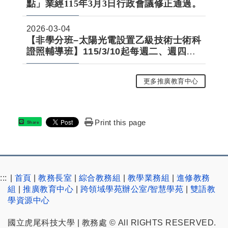
點」業經115年3月3日行政會議修正通過。
2026-03-04
【非學分班–太陽光電設置乙級技術士術科
證照輔導班】115/3/10起每週二、週四開
課
更多推廣教育中心
Print this page
Share
:::
|
首頁
|
教務長室
|
綜合教務組
|
教學業務組
|
進修教務
組
|
推廣教育中心
|
跨領域學苑辦公室/智慧學苑
|
雙語教
學資源中心
國立虎尾科技大學 | 教務處 © All RIGHTS RESERVED.