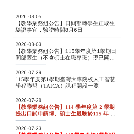
2026-08-05
【教學業務組公告】日間部轉學生正取生
驗證事宜，驗證時間8月6日
2026-08-03
【教學業務組公告】115學年度第1學期日
間部舊生（不含碩士在職專班）現已開放
線上申請。休學、退學、復學可採「線上
申請」或「紙本申請」方式辦理，相關重
2026-07-29
要事項請詳閱公告內容或網頁。
115學年度第1學期臺灣大專院校人工智慧
學程聯盟（TAICA）課程開設一覽
2026-07-28
【教學業務組公告】
114 學年度第 2 學期
提出口試申請博、碩士生
最晚於
115 年 7
『
月 31 日17:00前完成
研究生學位考試成
績表』上傳及
審查程序
2026-07-23