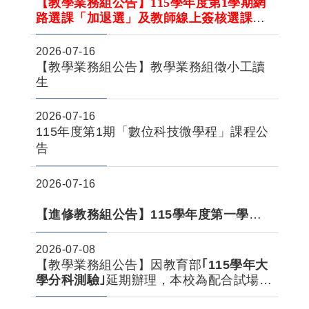
【教學業務組公告】115
學年度第1學期網
路選課「加退選」及教師線上簽核選課申
請時程公告
The first semester of 115 academic year
2026-07-16
Schedule for On-line Course AddDrop
【教學業務組公告】教學業務組徵小工讀
and Teachers' Online Signature
生
Application of course selectio
2026-07-16
115年度第1期「數位科技微學程」課程公
告
2026-07-16
【進修教務組公告】115學年度第一學期
進修部四年制大學部學生轉系核准名單及
注意事項公告
2026-07-08
【教學業務組公告】因教育部
｢115學年大
學分科測驗｣
延期辦理，本校為配合試場整
佈與考試進行，第二期教學大樓於115年7