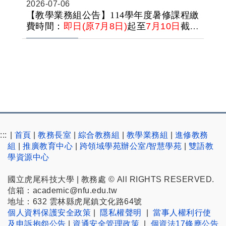
月13日(一)至7月15(三)暫不開放，敬請見
2026-07-06
諒。
【教學業務組公告】114學年度暑修課程繳
費時間：
即日(原7月8日)
起至
7月10日
截
止。
:::
|
首頁
|
教務長室
|
綜合教務組
|
教學業務組
|
進修教務
組
|
推廣教育中心
|
跨領域學苑辦公室/智慧學苑
|
雙語教
學資源中心
國立虎尾科技大學 | 教務處 © All RIGHTS RESERVED.
信箱：academic@nfu.edu.tw
地址：632 雲林縣虎尾鎮文化路64號
個人資料保護安全政策
|
隱私權聲明
|
當事人權利行使
及申訴抱怨公告
|
資通安全管理政策
|
個資法17條應公告