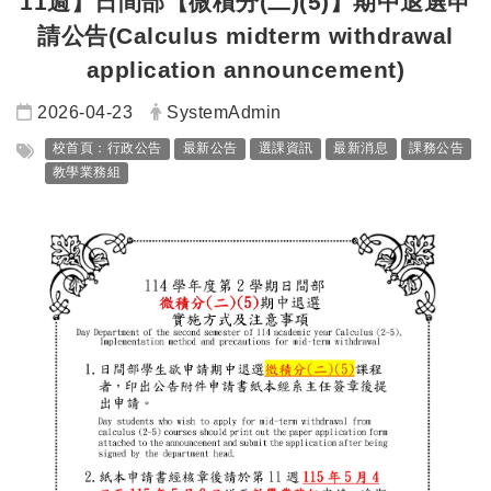
11週】日間部【微積分(二)(5)】期中退選申
請公告(Calculus midterm withdrawal
application announcement)
日期：
發布者：
2026-04-23
SystemAdmin
標籤：
校首頁：行政公告
最新公告
選課資訊
最新消息
課務公告
教學業務組