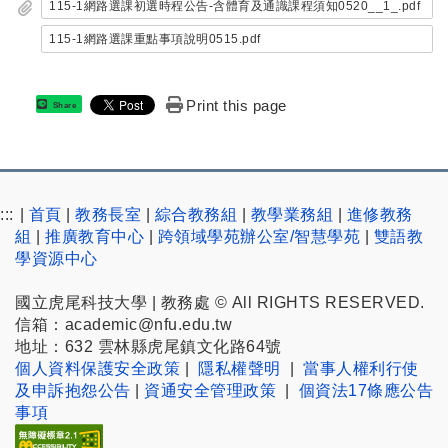
115-1網路選課初選時程公告-含體育及通識課程須知0520__1_.pdf
115-1網路選課重點事項說明0515.pdf
Print this page
Share
:::
|
首頁
|
教務長室
|
綜合教務組
|
教學業務組
|
進修教務
組
|
推廣教育中心
|
跨領域學苑辦公室/智慧學苑
|
雙語教
學資源中心
國立虎尾科技大學 | 教務處 © All RIGHTS RESERVED.
信箱：academic@nfu.edu.tw
地址：632 雲林縣虎尾鎮文化路64號
個人資料保護安全政策
|
隱私權聲明
|
當事人權利行使
及申訴抱怨公告
|
資通安全管理政策
|
個資法17條應公告
事項