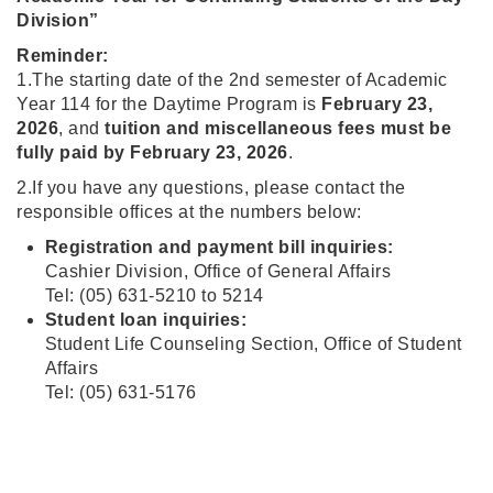
Division”
Reminder:
1.The starting date of the 2nd semester of Academic
Year 114 for the Daytime Program is
February 23,
2026
, and
tuition and miscellaneous fees must be
fully paid by February 23, 2026
.
2.If you have any questions, please contact the
responsible offices at the numbers below:
Registration and payment bill inquiries:
Cashier Division, Office of General Affairs
Tel: (05) 631-5210 to 5214
Student loan inquiries:
Student Life Counseling Section, Office of Student
Affairs
Tel: (05) 631-5176