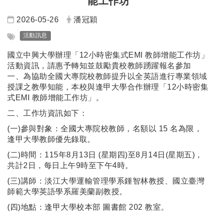
能工作坊
日期：
發布者：
2026-05-26
潘冠穎
標籤：
活動訊息
國立中興大學辦理「12小時密集式EMI 教師增能工作坊」
活動資訊，請惠予轉知並鼓勵貴校教師踴躍報名參加
一、為協助全國大專院校教師提升以全英語進行專業領域
授課之教學知能，本校與逢甲大學合作辦理「12小時密集
式EMI 教師增能工作坊」。
二、工作坊資訊如下：
(一)參與對象：全國大專院校教師，名額以 15 名為限，
逢甲大學教師優先錄取。
(二)時間：115年8月13日 (星期四)至8月14日(星期五)，
共計2日，每日上午9時至下午4時。
(三)講師：淡江大學運輸管理學系鍾智林教授、國立臺灣
師範大學英語學系羅美蘭副教授。
(四)地點：逢甲大學校本部 圖書館 202 教室。