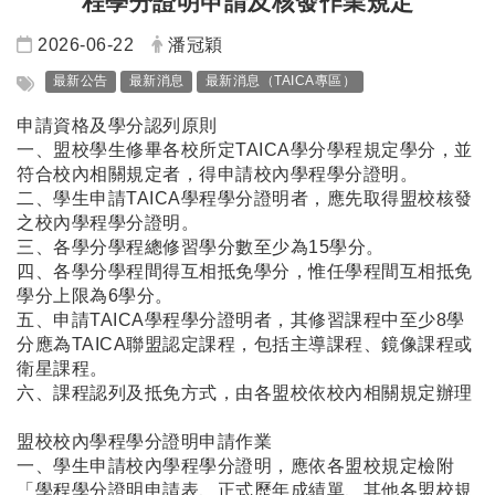
程學分證明申請及核發作業規定
日期：
發布者：
2026-06-22
潘冠穎
標籤：
最新公告
最新消息
最新消息（TAICA專區）
申請資格及學分認列原則
一、盟校學生修畢各校所定TAICA學分學程規定學分，並
符合校內相關規定者，得申請校內學程學分證明。
二、學生申請TAICA學程學分證明者，應先取得盟校核發
之校內學程學分證明。
三、各學分學程總修習學分數至少為15學分。
四、各學分學程間得互相抵免學分，惟任學程間互相抵免
學分上限為6學分。
五、申請TAICA學程學分證明者，其修習課程中至少8學
分應為TAICA聯盟認定課程，包括主導課程、鏡像課程或
衛星課程。
六、課程認列及抵免方式，由各盟校依校內相關規定辦理
盟校校內學程學分證明申請作業
一、學生申請校內學程學分證明，應依各盟校規定檢附
「學程學分證明申請表、正式歷年成績單、其他各盟校規