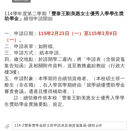
114學年度第二學期
「豐泰王劉美惠女士優秀入學學生獎
助學金」
續領申請開始
一、申請日期：
115年2月23日（一）至115年3月9日
（一）。
二、申請表單：如附檔。
三、申請方式： 紙本申請。
四、繳交地點：於請開學二週內，將「申請表（含個資蒐
集告知函）及相關附件資料」送至教務處綜教組（行政大
樓3樓）
五、申請對象：本學期符合續領資格者。（本校碩士班一
般生（非在職），在入學當學期經由『就學績優獎助學金
審查會議』通過且獲得補助者。）
註：續領條件依本校
「豐泰王劉美惠女士優秀入學學
生獎助學金實施要點」
規定。
114-2豐泰獎學金碩士班申請表及個資蒐集函-續領.pdf