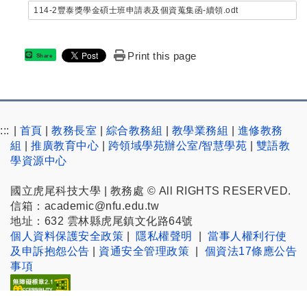
114-2豐泰獎學金碩士班申請表及個資蒐集函-續領.odt
Print this page
Share
:::
|
首頁
|
教務長室
|
綜合教務組
|
教學業務組
|
進修教務
組
|
推廣教育中心
|
跨領域學苑辦公室/智慧學苑
|
雙語教
學資源中心
國立虎尾科技大學 | 教務處 © All RIGHTS RESERVED.
信箱：academic@nfu.edu.tw
地址：632 雲林縣虎尾鎮文化路64號
個人資料保護安全政策
|
隱私權聲明
|
當事人權利行使
及申訴抱怨公告
|
資通安全管理政策
|
個資法17條應公告
事項