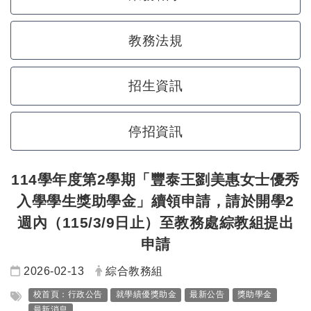
教務法規
招生資訊
停招資訊
114學年度第2學期
「豐泰王劉美惠女士優秀
入學學生獎助學金」
續領申請，請於開學2
週內（115/3/9日止）至教務處綜教組提出
申請
日期：
發布者：
2026-02-13
綜合教務組
標籤：
校首頁：行政公告
就學績優獎助金
最新公告
獎助學金
最新消息