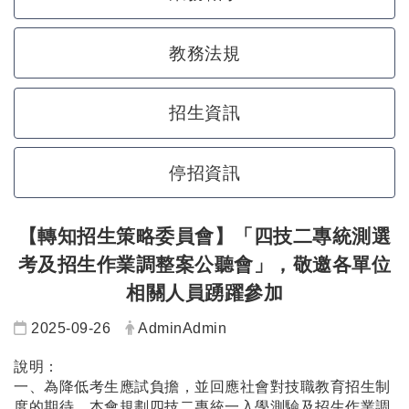
教務法規
招生資訊
停招資訊
【轉知招生策略委員會】「四技二專統測選
考及招生作業調整案公聽會」，敬邀各單位
相關人員踴躍參加
日期：
發布者：
2025-09-26
AdminAdmin
說明：
一、為降低考生應試負擔，並回應社會對技職教育招生制
度的期待，本會規劃四技二專統一入學測驗及招生作業調