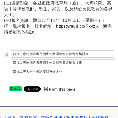
(二)邀請對象：各縣市政府教育局（處）、大專校院、高
級中等學校教師、學生、家長，以及關心技職教育的各界
人士。
(三)報名資訊：即日起至114年10月13日（星期一）止，
擇一場次報名，報名網址：https://reurl.cc/Rkyzjx，額滿
請參加其他場次。
四技二專統測選考及招生作業調整案公聽會實施計畫
四技二專統測選考及招生作業調整案公聽會海報
四技二專入學考招制度調整懶人包
Print this page
Share
:::
|
首頁
|
教務長室
|
綜合教務組
|
教學業務組
|
進修教務