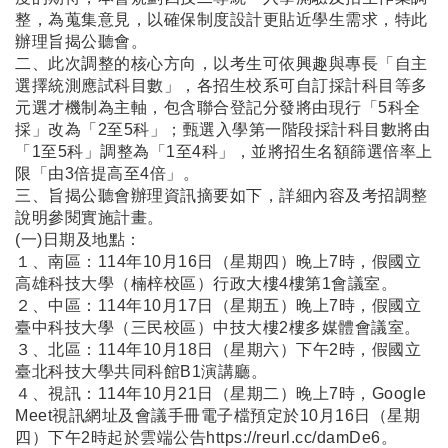
整，為蒐集意見，以確保制度設計更貼近學生需求，特此
辦理旨揭公聽會。
二、此次調整的核心方向，以考生可依興趣與專長「自主
選擇統測應試科目數」，各招生校系可自訂採計科目等多
元選才機制為主軸，包含聯合登記分發將由現行「5科全
採」改為「2至5科」；甄選入學第一階段採計科目數將由
「1至5科」調整為「1至4科」，並將招生名額篩選倍率上
限「由3倍提高至4倍」。
三、旨揭公聽會辦理資訊摘要如下，詳細內容及考招調整
說明參閱實施計畫。
(一)日期及地點：
１、南區：114年10月16日（星期四）晚上7時，假國立
高雄科技大學（楠梓校區）行政大樓4樓第1會議室。
２、中區：114年10月17日（星期五）晚上7時，假國立
臺中科技大學（三民校區）中技大樓2樓多媒體會議室。
３、北區：114年10月18日（星期六）下午2時，假國立
臺北科技大學共同科館B1演講廳。
４、視訊：114年10月21日（星期二）晚上7時，Google
Meet視訊網址及會議手冊電子檔預定於10月16日（星期
四）下午2時起於雲端公告https://reurl.cc/damDe6。