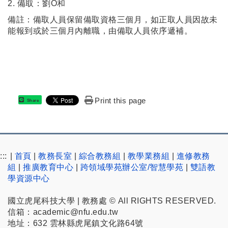
2. 備取：劉O和
備註：備取人員保留備取資格三個月，如正取人員因故未
能報到或於三個月內離職，由備取人員依序遞補。
Print this page
Share
:::
|
首頁
|
教務長室
|
綜合教務組
|
教學業務組
|
進修教務
組
|
推廣教育中心
|
跨領域學苑辦公室/智慧學苑
|
雙語教
學資源中心
國立虎尾科技大學 | 教務處 © All RIGHTS RESERVED.
信箱：academic@nfu.edu.tw
地址：632 雲林縣虎尾鎮文化路64號