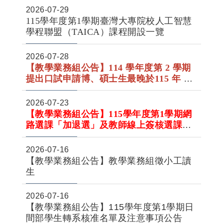
申請」或「紙本申請」方式辦理，相關重
2026-07-29
要事項請詳閱公告內容或網頁。
115學年度第1學期臺灣大專院校人工智慧
學程聯盟（TAICA）課程開設一覽
2026-07-28
【教學業務組公告】
114 學年度第 2 學期
提出口試申請博、碩士生
最晚於
115 年 7
『
月 31 日17:00前完成
研究生學位考試成
績表』上傳及
審查程序
2026-07-23
【教學業務組公告】115
學年度第1學期網
路選課「加退選」及教師線上簽核選課申
請時程公告
The first semester of 115 academic year
2026-07-16
Schedule for On-line Course AddDrop
【教學業務組公告】教學業務組徵小工讀
and Teachers' Online Signature
生
Application of course selectio
2026-07-16
【教學業務組公告】115學年度第1學期日
間部學生轉系核准名單及注意事項公告