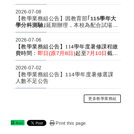
2026-07-08
【教學業務組公告】因教育部
｢115學年大
學分科測驗｣
延期辦理，本校為配合試場整
佈與考試進行，第二期教學大樓於115年7
月13日(一)至7月15(三)暫不開放，敬請見
2026-07-06
諒。
【教學業務組公告】114學年度暑修課程繳
費時間：
即日(原7月8日)
起至
7月10日
截
止。
2026-07-02
【教學業務組公告】114學年度暑修選課
人數不足公告
更多教學業務組
Print this page
Share