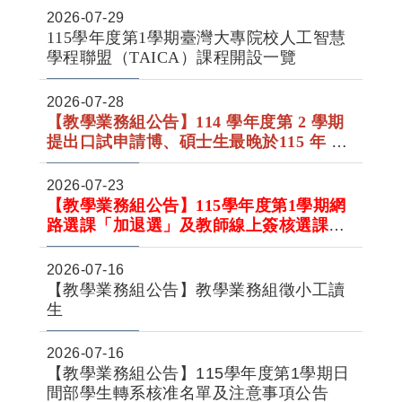
申請」或「紙本申請」方式辦理，相關重
2026-07-29
要事項請詳閱公告內容或網頁。
115學年度第1學期臺灣大專院校人工智慧
學程聯盟（TAICA）課程開設一覽
2026-07-28
【教學業務組公告】
114 學年度第 2 學期
提出口試申請博、碩士生
最晚於
115 年 7
『
月 31 日17:00前完成
研究生學位考試成
績表』上傳及
審查程序
2026-07-23
【教學業務組公告】115
學年度第1學期網
路選課「加退選」及教師線上簽核選課申
請時程公告
The first semester of 115 academic year
2026-07-16
Schedule for On-line Course AddDrop
【教學業務組公告】教學業務組徵小工讀
and Teachers' Online Signature
生
Application of course selectio
2026-07-16
【教學業務組公告】115學年度第1學期日
間部學生轉系核准名單及注意事項公告